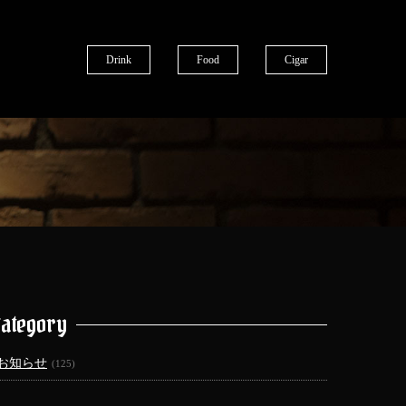
Drink
Food
Cigar
Category
お知らせ
(125)